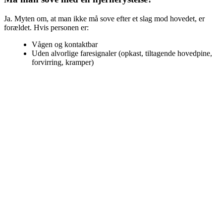
Ja. Myten om, at man ikke må sove efter et slag mod hovedet, er
forældet. Hvis personen er:
Vågen og kontaktbar
Uden alvorlige faresignaler (opkast, tiltagende hovedpine,
forvirring, kramper)
Så er søvn ikke bare sikker — den er anbefalet.
Søvn stabiliserer hjernens kemiske balance, reducerer inflammation
og støtter immun respons.
Hvad sker der i hjernen under søvn?
De vigtigste søvn-afhængige funktioner, der påvirker heling efter
hjernerystelse:
Rensning af affaldsstoffer via det glymfatiske system
Reparation af celler og DNA
Regulering af neurotransmittere (bl.a. glutamat og GABA)
Konsolidering af hukommelse og læring
Efter en hjernerystelse er alle disse funktioner forstyrrede – og søvn
er den mest effektive måde at bringe dem i balance igen.