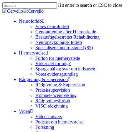
Skip
Hit enter to search or ESC to close
to
Close
main
Search
content
Menu
Neuroforløb
Vores neuroforløb
Genoptræning efter Hjerneskade
Beskæftigelsesrettet Rehabilitering
Neuropsykologisk forløb
Specialiseret neuro-støtte (§85)
Hjernerystelse
Forløb for hjernerystede
Virker det for mig?
Spørgsmål og svar om indsatsen
Vores evidensgrundlag
Rådgivning & supervision
Rådgivning & Supervision
Praksissupervision
Kompetenceudvikling
Rådgivningsforløb
VISO rådgivning
Viden
Vidensunivers
Podcast om hjernerystelse
Forskning