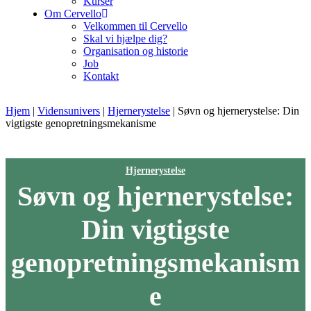
Kurser
Om Cervello
Velkommen til Cervello
Skal vi hjælpe dig?
Organisation og historie
Job
Kontakt
Hjem
|
Vidensunivers
|
Hjernerystelse
|
Søvn og hjernerystelse: Din
vigtigste genopretningsmekanisme
Hjernerystelse
Søvn og hjernerystelse:
Din vigtigste
genopretningsmekanism
e