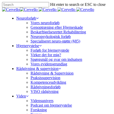
Skip
Hit enter to search or ESC to close
to
Close
main
Search
content
Menu
Neuroforløb
Vores neuroforløb
Genoptræning efter Hjerneskade
Beskæftigelsesrettet Rehabilitering
Neuropsykologisk forløb
Specialiseret neuro-støtte (§85)
Hjernerystelse
Forløb for hjernerystede
Virker det for mig?
Spørgsmål og svar om indsatsen
Vores evidensgrundlag
Rådgivning & supervision
Rådgivning & Supervision
Praksissupervision
Kompetenceudvikling
Rådgivningsforløb
VISO rådgivning
Viden
Vidensunivers
Podcast om hjernerystelse
Forskning