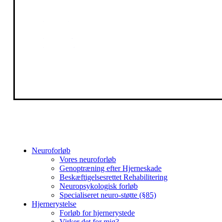
Kontakt
LinkedIn
Facebook
Instagram
Close
Neuroforløb
Menu
Vores neuroforløb
Genoptræning efter Hjerneskade
Beskæftigelsesrettet Rehabilitering
Neuropsykologisk forløb
Specialiseret neuro-støtte (§85)
Hjernerystelse
Forløb for hjernerystede
Virker det for mig?