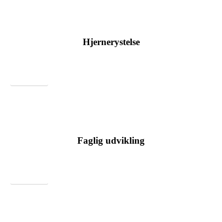
Hjernerystelse
Ramte af senfølger efter hjernerystelse kommer tilbage til fællesskabet
gennem forskningsbaseret rehabilitering.
Læs mere
Faglig udvikling
Supervision, undervisning og rådgivning til jer, der håndterer de mest
komplekse situationer relateret til hjerneskade.
Læs mere