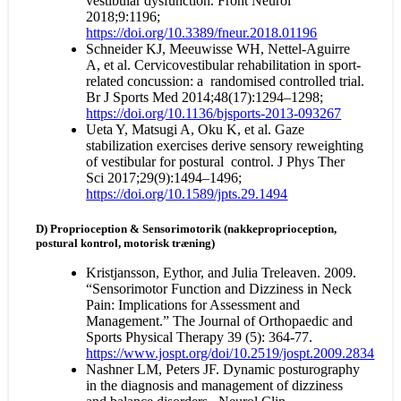
vestibular dysfunction. Front Neurol
2018;9:1196;
https://doi.org/10.3389/fneur.2018.01196
Schneider KJ, Meeuwisse WH, Nettel-Aguirre
A, et al. Cervicovestibular rehabilitation in sport-
related concussion: a randomised controlled trial.
Br J Sports Med 2014;48(17):1294–1298;
https://doi.org/10.1136/bjsports-2013-093267
Ueta Y, Matsugi A, Oku K, et al. Gaze
stabilization exercises derive sensory reweighting
of vestibular for postural control. J Phys Ther
Sci 2017;29(9):1494–1496;
https://doi.org/10.1589/jpts.29.1494
D) Proprioception & Sensorimotorik (nakkeproprioception,
postural kontrol, motorisk træning)
Kristjansson, Eythor, and Julia Treleaven. 2009.
“Sensorimotor Function and Dizziness in Neck
Pain: Implications for Assessment and
Management.” The Journal of Orthopaedic and
Sports Physical Therapy 39 (5): 364-77.
https://www.jospt.org/doi/10.2519/jospt.2009.2834
Nashner LM, Peters JF. Dynamic posturography
in the diagnosis and management of dizziness