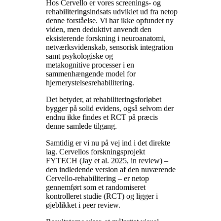
Hos Cervello er vores screenings- og
rehabiliteringsindsats udviklet ud fra netop
denne forståelse. Vi har ikke opfundet ny
viden, men deduktivt anvendt den
eksisterende forskning i neuroanatomi,
netværksvidenskab, sensorisk integration
samt psykologiske og
metakognitive processer i en
sammenhængende model for
hjernerystelsesrehabilitering.
Det betyder, at rehabiliteringsforløbet
bygger på solid evidens, også selvom der
endnu ikke findes et RCT på præcis
denne samlede tilgang.
Samtidig er vi nu på vej ind i det direkte
lag. Cervellos forskningsprojekt
FYTECH (Jay et al. 2025, in review) –
den indledende version af den nuværende
Cervello-rehabilitering – er netop
gennemført som et randomiseret
kontrolleret studie (RCT) og ligger i
øjeblikket i peer review.