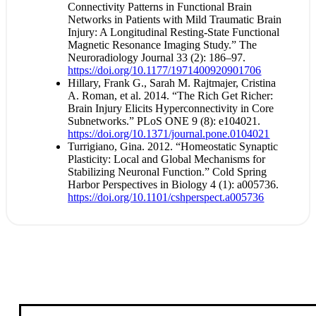
Connectivity Patterns in Functional Brain
Networks in Patients with Mild Traumatic Brain
Injury: A Longitudinal Resting-State Functional
Magnetic Resonance Imaging Study.” The
Neuroradiology Journal 33 (2): 186–97.
https://doi.org/10.1177/1971400920901706
Hillary, Frank G., Sarah M. Rajtmajer, Cristina
A. Roman, et al. 2014. “The Rich Get Richer:
Brain Injury Elicits Hyperconnectivity in Core
Subnetworks.” PLoS ONE 9 (8): e104021.
https://doi.org/10.1371/journal.pone.0104021
Turrigiano, Gina. 2012. “Homeostatic Synaptic
Plasticity: Local and Global Mechanisms for
Stabilizing Neuronal Function.” Cold Spring
Harbor Perspectives in Biology 4 (1): a005736.
https://doi.org/10.1101/cshperspect.a005736