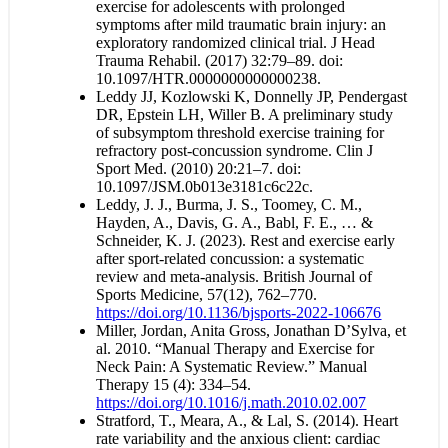
exercise for adolescents with prolonged
symptoms after mild traumatic brain injury: an
exploratory randomized clinical trial. J Head
Trauma Rehabil. (2017) 32:79–89. doi:
10.1097/HTR.0000000000000238.
Leddy JJ, Kozlowski K, Donnelly JP, Pendergast
DR, Epstein LH, Willer B. A preliminary study
of subsymptom threshold exercise training for
refractory post-concussion syndrome. Clin J
Sport Med. (2010) 20:21–7. doi:
10.1097/JSM.0b013e3181c6c22c.
Leddy, J. J., Burma, J. S., Toomey, C. M.,
Hayden, A., Davis, G. A., Babl, F. E., … &
Schneider, K. J. (2023). Rest and exercise early
after sport-related concussion: a systematic
review and meta-analysis. British Journal of
Sports Medicine, 57(12), 762–770.
https://doi.org/10.1136/bjsports-2022-106676
Miller, Jordan, Anita Gross, Jonathan D’Sylva, et
al. 2010. “Manual Therapy and Exercise for
Neck Pain: A Systematic Review.” Manual
Therapy 15 (4): 334–54.
https://doi.org/10.1016/j.math.2010.02.007
Stratford, T., Meara, A., & Lal, S. (2014). Heart
rate variability and the anxious client: cardiac