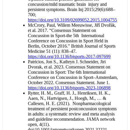
concussion/mild traumatic brain injury and
persistent symptoms. Brain Inj 2015;29(6):688–
700;
https://doi.org/10.3109/02699052.2015.1004755
McCrory, Paul, Willem Meeuwisse, Jiří Dvořák,
et al. 2017. “Consensus Statement on
Concussion in Sport-the 5th International
Conference on Concussion in Sport Held in
Berlin, October 2016.” British Journal of Sports
Medicine 51 (11): 838–47.
https://doi.org/10.1136/bjsports-2017-097699
Patricios, Jon S., Kathryn J. Schneider, Jiri
Dvorak, et al. 2023. Consensus Statement on
Concussion in Sport: The 6th International
Conference on Concussion in Sport–Amsterdam,
October 2022. Consensus Statement. June 1.
https://doi.org/10.1136/bjsports-2023-106898
Rytter, H. M., Graff, H. J., Henriksen, H. K.,
Aaen, N., Hartvigsen, J., Hoegh, M., … &
Callesen, H. E. (2021). Nonpharmacological
treatment of persistent postconcussion symptoms
in adults: a systematic review and meta analysis
and guideline recommendation. JAMA network
open, 4(11).
doi:10.1001/jamanetworkopen.2021.32221