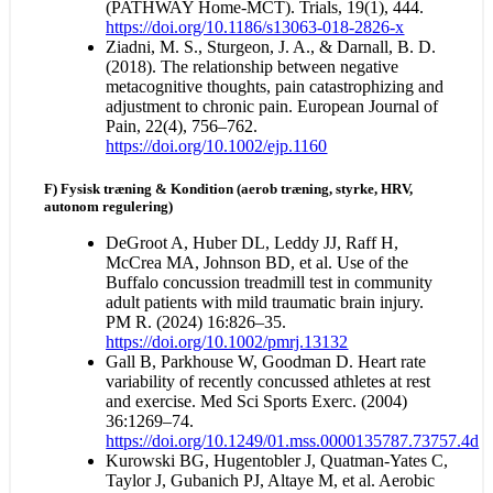
(PATHWAY Home-MCT). Trials, 19(1), 444.
https://doi.org/10.1186/s13063-018-2826-x
Ziadni, M. S., Sturgeon, J. A., & Darnall, B. D.
(2018). The relationship between negative
metacognitive thoughts, pain catastrophizing and
adjustment to chronic pain. European Journal of
Pain, 22(4), 756–762.
https://doi.org/10.1002/ejp.1160
F) Fysisk træning & Kondition (aerob træning, styrke, HRV,
autonom regulering)
DeGroot A, Huber DL, Leddy JJ, Raff H,
McCrea MA, Johnson BD, et al. Use of the
Buffalo concussion treadmill test in community
adult patients with mild traumatic brain injury.
PM R. (2024) 16:826–35.
https://doi.org/10.1002/pmrj.13132
Gall B, Parkhouse W, Goodman D. Heart rate
variability of recently concussed athletes at rest
and exercise. Med Sci Sports Exerc. (2004)
36:1269–74.
https://doi.org/10.1249/01.mss.0000135787.73757.4d
Kurowski BG, Hugentobler J, Quatman-Yates C,
Taylor J, Gubanich PJ, Altaye M, et al. Aerobic