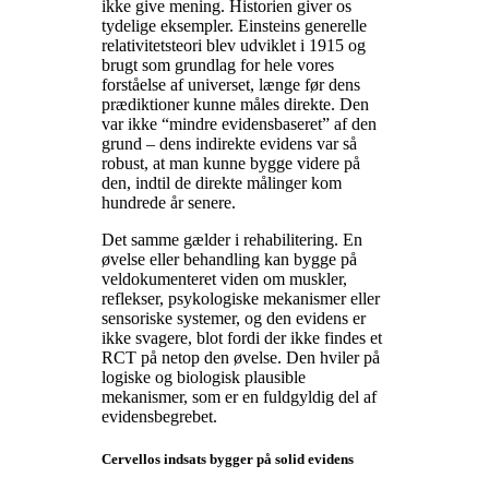
ikke give mening. Historien giver os
tydelige eksempler. Einsteins generelle
relativitetsteori blev udviklet i 1915 og
brugt som grundlag for hele vores
forståelse af universet, længe før dens
prædiktioner kunne måles direkte. Den
var ikke “mindre evidensbaseret” af den
grund – dens indirekte evidens var så
robust, at man kunne bygge videre på
den, indtil de direkte målinger kom
hundrede år senere.
Det samme gælder i rehabilitering. En
øvelse eller behandling kan bygge på
veldokumenteret viden om muskler,
reflekser, psykologiske mekanismer eller
sensoriske systemer, og den evidens er
ikke svagere, blot fordi der ikke findes et
RCT på netop den øvelse. Den hviler på
logiske og biologisk plausible
mekanismer, som er en fuldgyldig del af
evidensbegrebet.
Cervellos indsats bygger på solid evidens