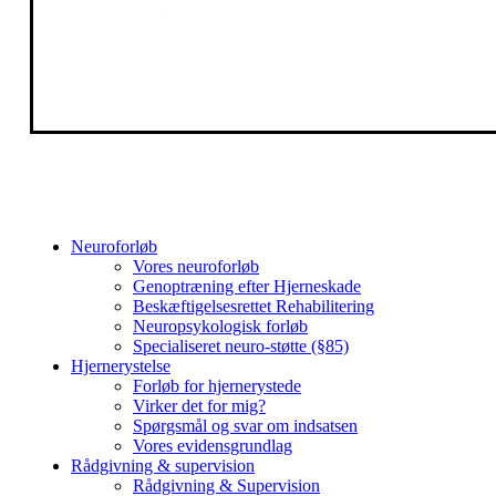
Facebook
Instagram
Close
Neuroforløb
Menu
Vores neuroforløb
Genoptræning efter Hjerneskade
Beskæftigelsesrettet Rehabilitering
Neuropsykologisk forløb
Specialiseret neuro-støtte (§85)
Hjernerystelse
Forløb for hjernerystede
Virker det for mig?
Spørgsmål og svar om indsatsen
Vores evidensgrundlag
Rådgivning & supervision
Rådgivning & Supervision