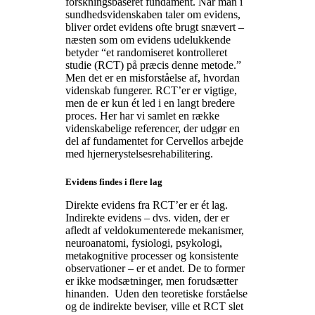
forskningsbaseret fundament. Når man i
sundhedsvidenskaben taler om evidens,
bliver ordet evidens ofte brugt snævert –
næsten som om evidens udelukkende
betyder “et randomiseret kontrolleret
studie (RCT) på præcis denne metode.”
Men det er en misforståelse af, hvordan
videnskab fungerer. RCT’er er vigtige,
men de er kun ét led i en langt bredere
proces. Her har vi samlet en række
videnskabelige referencer, der udgør en
del af fundamentet for Cervellos arbejde
med hjernerystelsesrehabilitering.
Evidens findes i flere lag
Direkte evidens fra RCT’er er ét lag.
Indirekte evidens – dvs. viden, der er
afledt af veldokumenterede mekanismer,
neuroanatomi, fysiologi, psykologi,
metakognitive processer og konsistente
observationer – er et andet. De to former
er ikke modsætninger, men forudsætter
hinanden. Uden den teoretiske forståelse
og de indirekte beviser, ville et RCT slet