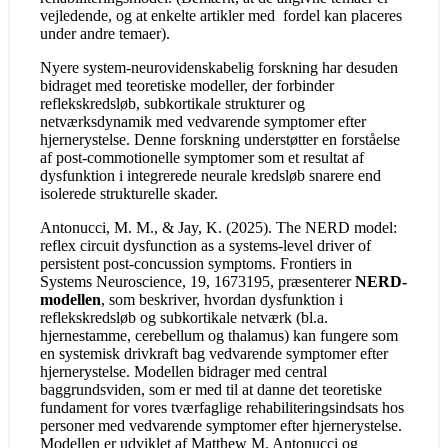
vejledende, og at enkelte artikler med fordel kan placeres
under andre temaer).
Nyere system-neurovidenskabelig forskning har desuden
bidraget med teoretiske modeller, der forbinder
reflekskredsløb, subkortikale strukturer og
netværksdynamik med vedvarende symptomer efter
hjernerystelse. Denne forskning understøtter en forståelse
af post-commotionelle symptomer som et resultat af
dysfunktion i integrerede neurale kredsløb snarere end
isolerede strukturelle skader.
Antonucci, M. M., & Jay, K. (2025). The NERD model:
reflex circuit dysfunction as a systems-level driver of
persistent post-concussion symptoms. Frontiers in
Systems Neuroscience, 19, 1673195, præsenterer
NERD-
modellen
, som beskriver, hvordan dysfunktion i
reflekskredsløb og subkortikale netværk (bl.a.
hjernestamme, cerebellum og thalamus) kan fungere som
en systemisk drivkraft bag vedvarende symptomer efter
hjernerystelse. Modellen bidrager med central
baggrundsviden, som er med til at danne det teoretiske
fundament for vores tværfaglige rehabiliteringsindsats hos
personer med vedvarende symptomer efter hjernerystelse.
Modellen er udviklet af Matthew M. Antonucci og