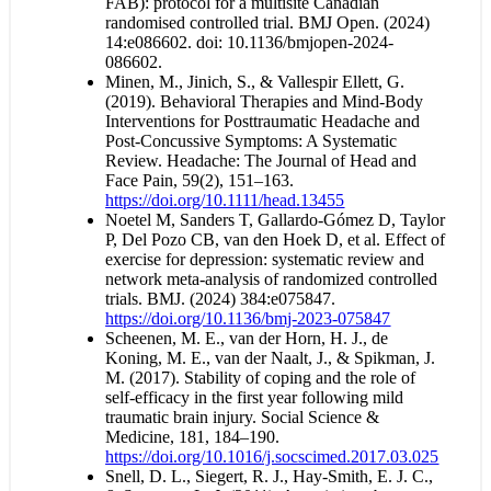
FAB): protocol for a multisite Canadian
randomised controlled trial. BMJ Open. (2024)
14:e086602. doi: 10.1136/bmjopen-2024-
086602.
Minen, M., Jinich, S., & Vallespir Ellett, G.
(2019). Behavioral Therapies and Mind-Body
Interventions for Posttraumatic Headache and
Post-Concussive Symptoms: A Systematic
Review. Headache: The Journal of Head and
Face Pain, 59(2), 151–163.
https://doi.org/10.1111/head.13455
Noetel M, Sanders T, Gallardo-Gómez D, Taylor
P, Del Pozo CB, van den Hoek D, et al. Effect of
exercise for depression: systematic review and
network meta-analysis of randomized controlled
trials. BMJ. (2024) 384:e075847.
https://doi.org/10.1136/bmj-2023-075847
Scheenen, M. E., van der Horn, H. J., de
Koning, M. E., van der Naalt, J., & Spikman, J.
M. (2017). Stability of coping and the role of
self-efficacy in the first year following mild
traumatic brain injury. Social Science &
Medicine, 181, 184–190.
https://doi.org/10.1016/j.socscimed.2017.03.025
Snell, D. L., Siegert, R. J., Hay-Smith, E. J. C.,