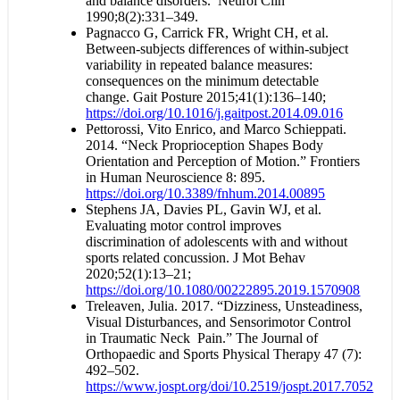
and balance disorders. Neurol Clin
1990;8(2):331–349.
Pagnacco G, Carrick FR, Wright CH, et al.
Between-subjects differences of within-subject
variability in repeated balance measures:
consequences on the minimum detectable
change. Gait Posture 2015;41(1):136–140;
https://doi.org/10.1016/j.gaitpost.2014.09.016
Pettorossi, Vito Enrico, and Marco Schieppati.
2014. “Neck Proprioception Shapes Body
Orientation and Perception of Motion.” Frontiers
in Human Neuroscience 8: 895.
https://doi.org/10.3389/fnhum.2014.00895
Stephens JA, Davies PL, Gavin WJ, et al.
Evaluating motor control improves
discrimination of adolescents with and without
sports related concussion. J Mot Behav
2020;52(1):13–21;
https://doi.org/10.1080/00222895.2019.1570908
Treleaven, Julia. 2017. “Dizziness, Unsteadiness,
Visual Disturbances, and Sensorimotor Control
in Traumatic Neck Pain.” The Journal of
Orthopaedic and Sports Physical Therapy 47 (7):
492–502.
https://www.jospt.org/doi/10.2519/jospt.2017.7052