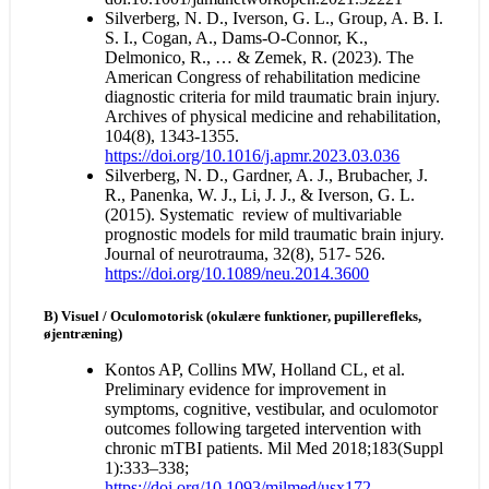
Silverberg, N. D., Iverson, G. L., Group, A. B. I.
S. I., Cogan, A., Dams-O-Connor, K.,
Delmonico, R., … & Zemek, R. (2023). The
American Congress of rehabilitation medicine
diagnostic criteria for mild traumatic brain injury.
Archives of physical medicine and rehabilitation,
104(8), 1343-1355.
https://doi.org/10.1016/j.apmr.2023.03.036
Silverberg, N. D., Gardner, A. J., Brubacher, J.
R., Panenka, W. J., Li, J. J., & Iverson, G. L.
(2015). Systematic review of multivariable
prognostic models for mild traumatic brain injury.
Journal of neurotrauma, 32(8), 517- 526.
https://doi.org/10.1089/neu.2014.3600
B) Visuel / Oculomotorisk (okulære funktioner, pupillerefleks,
øjentræning)
Kontos AP, Collins MW, Holland CL, et al.
Preliminary evidence for improvement in
symptoms, cognitive, vestibular, and oculomotor
outcomes following targeted intervention with
chronic mTBI patients. Mil Med 2018;183(Suppl
1):333–338;
https://doi.org/10.1093/milmed/usx172