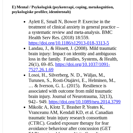
E) Mental / Psykologisk (psykoterapi, coping, metakognition,
psykologiske profiler, identitetstab)
Aylett E, Small N, Bower P. Exercise in the
treatment of clinical anxiety in general practice –
a systematic review and meta-analysis. BMC
Health Serv Res. (2018) 18:559.
https://doi.org/10.1186/s12913-018-3313-5
Landau, J., & Hissett, J. (2008). Mild traumatic
brain injury: Impact on identity and ambiguous
loss in the family. Families, Systems, & Health,
26(1), 69–85.
https://doi.org/10.1037/1091-
7527.26.1.69
Losoi, H., Silverberg, N. D., Wäljas, M.,
Turunen, S., Rosti-Otajärvi, E., Helminen, M.,
… & Iverson, G. L. (2015). Resilience is
associated with outcome from mild traumatic
brain injury. Journal of Neurotrauma, 32(13),
942– 949.
https://doi.org/10.1089/neu.2014.3799
Mikolic A, Klotz T, Brasher P, Yeates K,
Vranceanu AM, Kendall KD, et al. Canadian
traumatic brain injury research consortium
(CTRC). Graded exposure therapy for fear
avoidance behaviour after concussion (GET