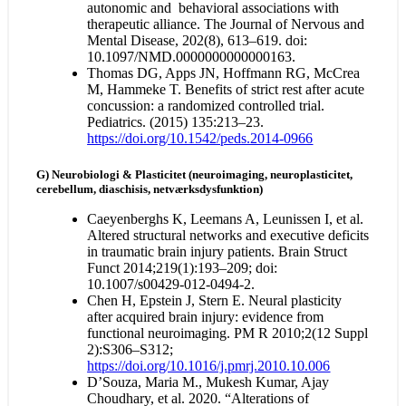
autonomic and behavioral associations with
therapeutic alliance. The Journal of Nervous and
Mental Disease, 202(8), 613–619. doi:
10.1097/NMD.0000000000000163.
Thomas DG, Apps JN, Hoffmann RG, McCrea
M, Hammeke T. Benefits of strict rest after acute
concussion: a randomized controlled trial.
Pediatrics. (2015) 135:213–23.
https://doi.org/10.1542/peds.2014-0966
G) Neurobiologi & Plasticitet (neuroimaging, neuroplasticitet,
cerebellum, diaschisis, netværksdysfunktion)
Caeyenberghs K, Leemans A, Leunissen I, et al.
Altered structural networks and executive deficits
in traumatic brain injury patients. Brain Struct
Funct 2014;219(1):193–209; doi:
10.1007/s00429-012-0494-2.
Chen H, Epstein J, Stern E. Neural plasticity
after acquired brain injury: evidence from
functional neuroimaging. PM R 2010;2(12 Suppl
2):S306–S312;
https://doi.org/10.1016/j.pmrj.2010.10.006
D’Souza, Maria M., Mukesh Kumar, Ajay
Choudhary, et al. 2020. “Alterations of