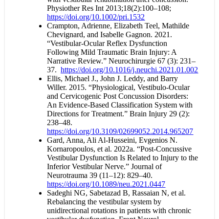
Physiother Res Int 2013;18(2):100–108;
https://doi.org/10.1002/pri.1532
Crampton, Adrienne, Elizabeth Teel, Mathilde
Chevignard, and Isabelle Gagnon. 2021.
“Vestibular-Ocular Reflex Dysfunction
Following Mild Traumatic Brain Injury: A
Narrative Review.” Neurochirurgie 67 (3): 231–
37.
https://doi.org/10.1016/j.neuchi.2021.01.002
Ellis, Michael J., John J. Leddy, and Barry
Willer. 2015. “Physiological, Vestibulo-Ocular
and Cervicogenic Post Concussion Disorders:
An Evidence-Based Classification System with
Directions for Treatment.” Brain Injury 29 (2):
238–48.
https://doi.org/10.3109/02699052.2014.965207
Gard, Anna, Ali Al-Husseini, Evgenios N.
Kornaropoulos, et al. 2022a. “Post-Concussive
Vestibular Dysfunction Is Related to Injury to the
Inferior Vestibular Nerve.” Journal of
Neurotrauma 39 (11–12): 829–40.
https://doi.org/10.1089/neu.2021.0447
Sadeghi NG, Sabetazad B, Rassaian N, et al.
Rebalancing the vestibular system by
unidirectional rotations in patients with chronic