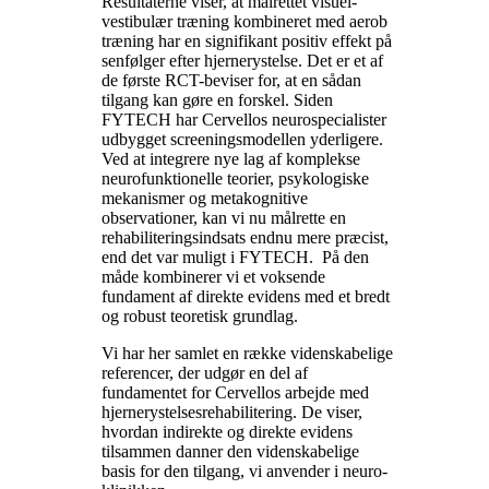
Resultaterne viser, at målrettet visuel-
vestibulær træning kombineret med aerob
træning har en signifikant positiv effekt på
senfølger efter hjernerystelse. Det er et af
de første RCT-beviser for, at en sådan
tilgang kan gøre en forskel. Siden
FYTECH har Cervellos neurospecialister
udbygget screeningsmodellen yderligere.
Ved at integrere nye lag af komplekse
neurofunktionelle teorier, psykologiske
mekanismer og metakognitive
observationer, kan vi nu målrette en
rehabiliteringsindsats endnu mere præcist,
end det var muligt i FYTECH. På den
måde kombinerer vi et voksende
fundament af direkte evidens med et bredt
og robust teoretisk grundlag.
Vi har her samlet en række videnskabelige
referencer, der udgør en del af
fundamentet for Cervellos arbejde med
hjernerystelsesrehabilitering. De viser,
hvordan indirekte og direkte evidens
tilsammen danner den videnskabelige
basis for den tilgang, vi anvender i neuro-