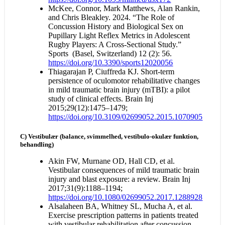
McKee, Connor, Mark Matthews, Alan Rankin,
and Chris Bleakley. 2024. “The Role of
Concussion History and Biological Sex on
Pupillary Light Reflex Metrics in Adolescent
Rugby Players: A Cross-Sectional Study.”
Sports (Basel, Switzerland) 12 (2): 56.
https://doi.org/10.3390/sports12020056
Thiagarajan P, Ciuffreda KJ. Short-term
persistence of oculomotor rehabilitative changes
in mild traumatic brain injury (mTBI): a pilot
study of clinical effects. Brain Inj
2015;29(12):1475–1479;
https://doi.org/10.3109/02699052.2015.1070905
C) Vestibulær (balance, svimmelhed, vestibulo-okulær funktion,
behandling)
Akin FW, Murnane OD, Hall CD, et al.
Vestibular consequences of mild traumatic brain
injury and blast exposure: a review. Brain Inj
2017;31(9):1188–1194;
https://doi.org/10.1080/02699052.2017.1288928
Alsalaheen BA, Whitney SL, Mucha A, et al.
Exercise prescription patterns in patients treated
with vestibular rehabilitation after concussion.