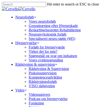
Skip
Hit enter to search or ESC to close
to
Close
main
Search
content
Menu
Neuroforløb
Vores neuroforløb
Genoptræning efter Hjerneskade
Beskæftigelsesrettet Rehabilitering
Neuropsykologisk forløb
Specialiseret neuro-støtte (§85)
Hjernerystelse
Forløb for hjernerystede
Virker det for mig?
Spørgsmål og svar om indsatsen
Vores evidensgrundlag
Rådgivning & supervision
Rådgivning & Supervision
Praksissupervision
Kompetenceudvikling
Rådgivningsforløb
VISO rådgivning
Viden
Vidensunivers
Podcast om hjernerystelse
Forskning