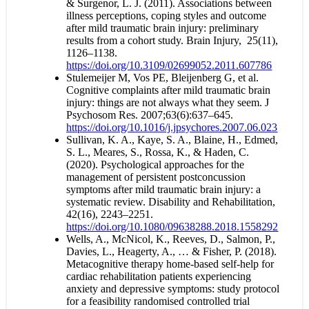
& Surgenor, L. J. (2011). Associations between
illness perceptions, coping styles and outcome
after mild traumatic brain injury: preliminary
results from a cohort study. Brain Injury, 25(11),
1126–1138.
https://doi.org/10.3109/02699052.2011.607786
Stulemeijer M, Vos PE, Bleijenberg G, et al.
Cognitive complaints after mild traumatic brain
injury: things are not always what they seem. J
Psychosom Res. 2007;63(6):637–645.
https://doi.org/10.1016/j.jpsychores.2007.06.023
Sullivan, K. A., Kaye, S. A., Blaine, H., Edmed,
S. L., Meares, S., Rossa, K., & Haden, C.
(2020). Psychological approaches for the
management of persistent postconcussion
symptoms after mild traumatic brain injury: a
systematic review. Disability and Rehabilitation,
42(16), 2243–2251.
https://doi.org/10.1080/09638288.2018.1558292
Wells, A., McNicol, K., Reeves, D., Salmon, P.,
Davies, L., Heagerty, A., … & Fisher, P. (2018).
Metacognitive therapy home-based self-help for
cardiac rehabilitation patients experiencing
anxiety and depressive symptoms: study protocol
for a feasibility randomised controlled trial