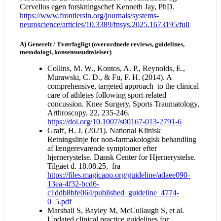
Cervellos egen forskningschef Kenneth Jay, PhD.
https://www.frontiersin.org/journals/systems-
neuroscience/articles/10.3389/fnsys.2025.1673195/full
A) Generelt / Tværfagligt (overordnede reviews, guidelines,
metodologi, konsensusudtalelser)
Collins, M. W., Kontos, A. P., Reynolds, E.,
Murawski, C. D., & Fu, F. H. (2014). A
comprehensive, targeted approach to the clinical
care of athletes following sport-related
concussion. Knee Surgery, Sports Traumatology,
Arthroscopy, 22, 235-246.
https://doi.org/10.1007/s00167-013-2791-6
Graff, H. J. (2021). National Klinisk
Retningslinje for non-farmakologisk behandling
af længerevarende symptomer efter
hjernerystelse. Dansk Center for Hjernerystelse.
Tilgået d. 18.08.25, fra
https://files.magicapp.org/guideline/adaee090-
13ea-4f32-bcd6-
c1ddb8bfe064/published_guideline_4774-
0_5.pdf
Marshall S, Bayley M, McCullaugh S, et al.
Updated clinical practice guidelines for