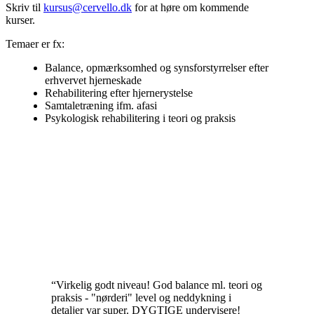
Skriv til
kursus@cervello.dk
for at høre om kommende
kurser.
Temaer er fx:
Balance, opmærksomhed og synsforstyrrelser efter
erhvervet hjerneskade
Rehabilitering efter hjernerystelse
Samtaletræning ifm. afasi
Psykologisk rehabilitering i teori og praksis
“
Virkelig godt niveau! God balance ml. teori og
praksis - "nørderi" level og neddykning i
detaljer var super. DYGTIGE undervisere!