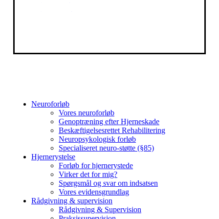
Facebook
Instagram
Close
Neuroforløb
Menu
Vores neuroforløb
Genoptræning efter Hjerneskade
Beskæftigelsesrettet Rehabilitering
Neuropsykologisk forløb
Specialiseret neuro-støtte (§85)
Hjernerystelse
Forløb for hjernerystede
Virker det for mig?
Spørgsmål og svar om indsatsen
Vores evidensgrundlag
Rådgivning & supervision
Rådgivning & Supervision
Praksissupervision