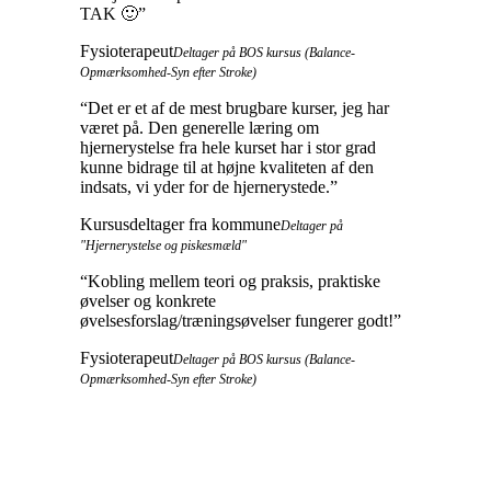
TAK 🙂
”
Fysioterapeut
Deltager på BOS kursus (Balance-
Opmærksomhed-Syn efter Stroke)
“
Det er et af de mest brugbare kurser, jeg har
været på. Den generelle læring om
hjernerystelse fra hele kurset har i stor grad
kunne bidrage til at højne kvaliteten af den
indsats, vi yder for de hjernerystede.
”
Kursusdeltager fra kommune
Deltager på
"Hjernerystelse og piskesmæld"
“
Kobling mellem teori og praksis, praktiske
øvelser og konkrete
øvelsesforslag/træningsøvelser fungerer godt!
”
Fysioterapeut
Deltager på BOS kursus (Balance-
Opmærksomhed-Syn efter Stroke)