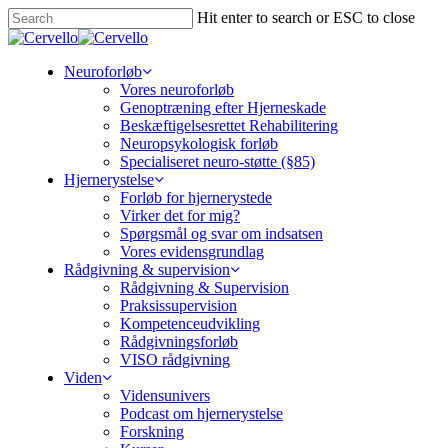
Skip
Hit enter to search or ESC to close
to
Close
main
Search
content
Menu
Neuroforløb
Vores neuroforløb
Genoptræning efter Hjerneskade
Beskæftigelsesrettet Rehabilitering
Neuropsykologisk forløb
Specialiseret neuro-støtte (§85)
Hjernerystelse
Forløb for hjernerystede
Virker det for mig?
Spørgsmål og svar om indsatsen
Vores evidensgrundlag
Rådgivning & supervision
Rådgivning & Supervision
Praksissupervision
Kompetenceudvikling
Rådgivningsforløb
VISO rådgivning
Viden
Vidensunivers
Podcast om hjernerystelse
Forskning