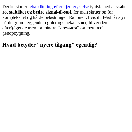
Derfor starter
rehabilitering efter hjernerystelse
typisk med at skabe
ro, stabilitet og bedre signal-til-støj
, før man skruer op for
kompleksitet og hårde belastninger. Rationelt: hvis du først får styr
på de grundlæggende reguleringsmekanismer, bliver den
efterfølgende træning mindre “stress-test” og mere reel
genopbygning.
Hvad betyder “nyere tilgang” egentlig?
Det betyder især tre ting:
1. Belastnings-tolerance-problematik
Hjernerystelse forstås som en belastnings-tolerance-problematik,
ikke kun et “symptomproblem”. Symptomer er reelle. Men de
svinger meget og kan styres af søvn, stress, lys/lyd, arbejde,
bekymring, nakke, og mange andre faktorer. Derfor er målet ikke
kun “lavere symptomer i dag”, men
bedre funktion og højere
robusthed over tid
.
2. Pauser og planlagt restitution efter 24-48 timer
“Aktiv hvile” erstatter ofte total hvile. De første 24-48 timer kan ro