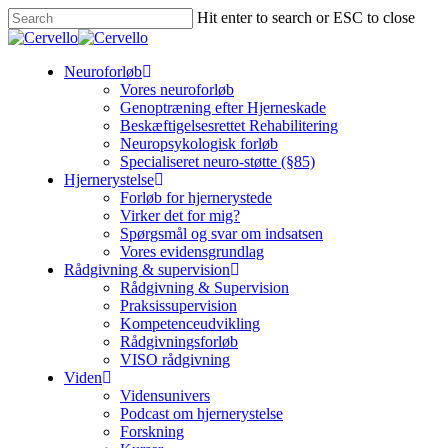
Skip
Hit enter to search or ESC to close
to
Close
main
Search
content
Menu
Neuroforløb
Vores neuroforløb
Genoptræning efter Hjerneskade
Beskæftigelsesrettet Rehabilitering
Neuropsykologisk forløb
Specialiseret neuro-støtte (§85)
Hjernerystelse
Forløb for hjernerystede
Virker det for mig?
Spørgsmål og svar om indsatsen
Vores evidensgrundlag
Rådgivning & supervision
Rådgivning & Supervision
Praksissupervision
Kompetenceudvikling
Rådgivningsforløb
VISO rådgivning
Viden
Vidensunivers
Podcast om hjernerystelse
Forskning