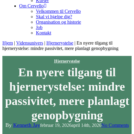
Kurser
Om Cervello
Velkommen til Cervello
Skal vi hjælpe dig?
Organisation og historie
Job
Kontakt
Hjem
|
Vidensunivers
|
Hjernerystelse
|
En nyere tilgang til
hjernerystelse: mindre passivitet, mere planlagt genopbygning
Hjernerystelse
En nyere tilgang til
hjernerystelse: mindre
passivitet, mere planlagt
genopbygning
By
Kenneth Jay
februar 19, 2026
april 14th, 2026
No Comments