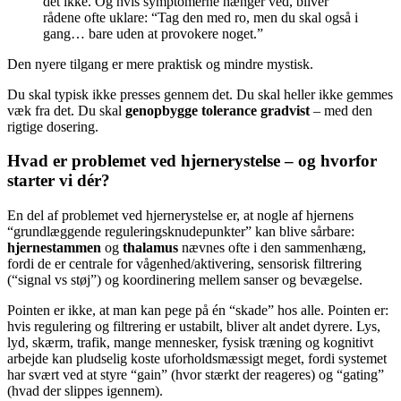
det ikke. Og hvis symptomerne hænger ved, bliver
rådene ofte uklare: “Tag den med ro, men du skal også i
gang… bare uden at provokere noget.”
Den nyere tilgang er mere praktisk og mindre mystisk.
Du skal typisk ikke presses gennem det. Du skal heller ikke gemmes
væk fra det. Du skal
genopbygge tolerance gradvist
– med den
rigtige dosering.
Hvad er problemet ved hjernerystelse – og hvorfor
starter vi dér?
En del af problemet ved hjernerystelse er, at nogle af hjernens
“grundlæggende reguleringsknudepunkter” kan blive sårbare:
hjernestammen
og
thalamus
nævnes ofte i den sammenhæng,
fordi de er centrale for vågenhed/aktivering, sensorisk filtrering
(“signal vs støj”) og koordinering mellem sanser og bevægelse.
Pointen er ikke, at man kan pege på én “skade” hos alle. Pointen er:
hvis regulering og filtrering er ustabilt, bliver alt andet dyrere. Lys,
lyd, skærm, trafik, mange mennesker, fysisk træning og kognitivt
arbejde kan pludselig koste uforholdsmæssigt meget, fordi systemet
har svært ved at styre “gain” (hvor stærkt der reageres) og “gating”
(hvad der slippes igennem).